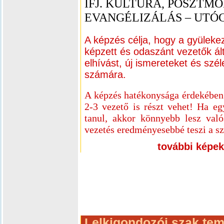
IFJ. KULTÚRA, POSZTM
EVANGÉLIZÁLÁS – UT
A képzés célja, hogy a gyüleke
képzett és odaszánt vezetők ált
elhívást, új ismereteket és szél
számára.
A képzés hatékonysága érdekében l
2-3 vezető is részt vehet! Ha eg
tanul, akkor könnyebb lesz való
vezetés eredményesebbé teszi a sz
további képek
Lelkigondozói szak tem