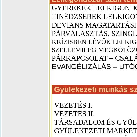
GYEREKEK LELKIGOND
TINÉDZSEREK LELKIG
DEVIÁNS MAGATARTÁS
PÁRVÁLASZTÁS, SZINGL
KRÍZISBEN LÉVŐK LELK
SZELLEMILEG MEGKÖTÖZ
PÁRKAPCSOLAT – CSAL
EVANGÉLIZÁLÁS – UT
Gyülekezeti munkás sz
VEZETÉS I.
VEZETÉS II.
TÁRSADALOM ÉS GYÜL.
GYÜLEKEZETI MARKET