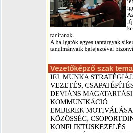
je
ig
Az
if
ke
tanítanak.
A hallgatók egyes tantárgyak siker
tanulmányaik befejeztével bizony
Vezetőképző szak temat
IFJ. MUNKA STRATÉGIÁ
VEZETÉS, CSAPATÉPÍTÉ
DEVIÁNS MAGATARTÁS
KOMMUNIKÁCIÓ
EMBEREK MOTIVÁLÁSA 
KÖZÖSSÉG, CSOPORTDI
KONFLIKTUSKEZELÉS