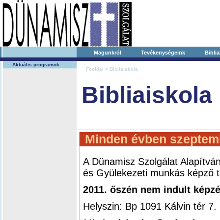
Magunkról
Tevékenységeink
Biblia
:: Aktuális programok
Főoldal
> Bibliaiskola
Bibliaiskola
Minden évben szeptemb
A Dünamisz Szolgálat Alapítván
és Gyülekezeti munkás képző t
2011. őszén nem indult képzé
Helyszin: Bp 1091 Kálvin tér 7