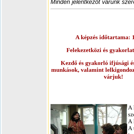
Minden jelentkezőt várunk szere
A képzés időtartama: 1
Felekezetközi és gyakorlat
Kezdő és gyakorló ifjúsági é
munkások, valamint lelkigondoz
várjuk!
A 
sz
A 
A 