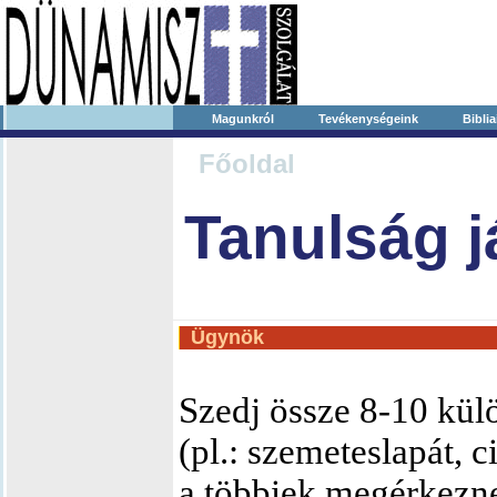
Magunkról
Tevékenységeink
Biblia
Főoldal
Tanulság j
Ügynök
Szedj össze 8-10 kül
(pl.: szemeteslapát, c
a többiek megérkezne