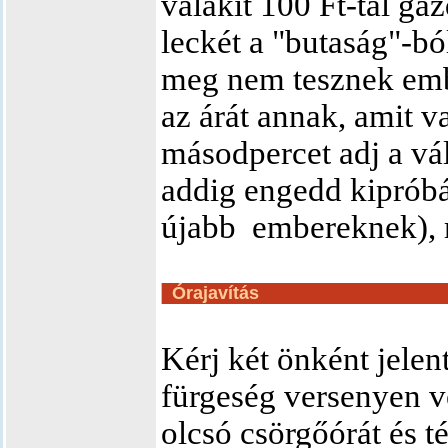
valakit 100 Ft-tal g
leckét a "butaság"-bó
meg nem tesznek embe
az árát annak, amit va
másodpercet adj a vá
addig engedd kipróbá
újabb
embereknek), 
Órajavítás
Kérj két önként jelen
fürgeség versenyen ve
olcsó csörgőórát és t