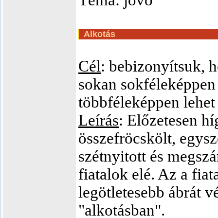
Téma: jövő
Alkotás
Cél
: bebizonyítsuk, 
sokan sokféleképpen l
többféleképpen lehet
Leírás
: Előzetesen hí
összefröcskölt, egysz
szétnyitott és megszár
fiatalok elé. Az a fiat
legötletesebb ábrát vé
"alkotásban".