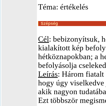
Téma: értékelés
Szépség
Cél
: bebizonyítsuk,
kialakított kép befol
hétköznapokban; a he
befolyásolja cseleked
Leírás
: Három fiatalt
hogy úgy viselkedve 
akik nagyon tudatáb
Ezt többször megismé