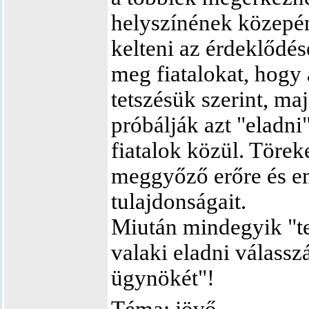
helyszínének közepén
kelteni az érdeklődés
meg fiatalokat, hogy
tetszésük szerint, m
próbálják azt "eladni
fiatalok közül. Törek
meggyőző erőre és em
tulajdonságait.
Miután mindegyik "t
valaki eladni válassz
ügynökét"!