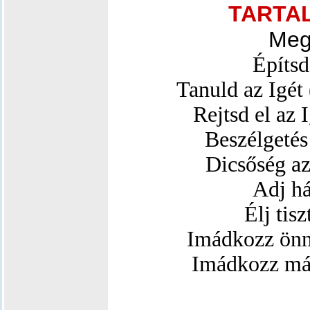
TARTA
Meg
Építsd
Tanuld az Igét
Rejtsd el az 
Beszélgetés
Dicsőség az
Adj há
Élj tis
Imádkozz önm
Imádkozz más