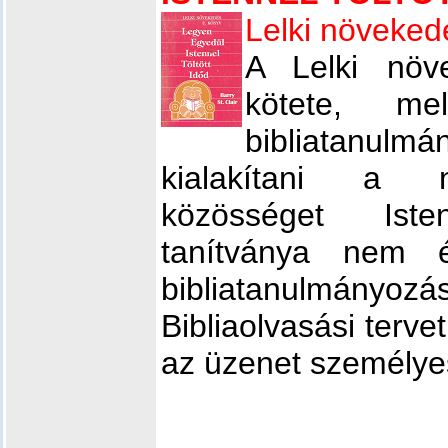
Lelki növeked
A Lelki növ
kötete, m
bibliatanul
kialakítani a n
közösséget Iste
tanítványa nem 
bibliatanulmányozás
Bibliaolvasási tervet
az üzenet személyes