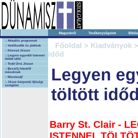
Magunkról
Tevékenységeink
Biblia
:: Aktuális programok
Főoldal
>
Kiadványok
>
:: Vetélkedők és játékok
:: Kövesd Jézust
időd
:: Legyen egyedül Istennel
töltött időd
:: Tedd Úrrá Jézust
Legyen egy
:: Beszélj hitedről
másoknak
:: Növekedj!
:: Jézus központú ifjúsági
szolgálat
töltött idő
Barry St. Clair -
ISTENNEL TÖLTÖ