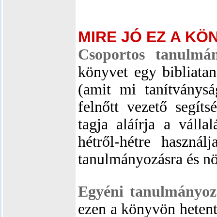
MIRE JÓ EZ A KÖ
Csoportos tanulmán
könyvet egy bibliata
(amit mi tanítványs
felnőtt vezető segít
tagja aláírja a válla
hétről-hétre haszná
tanulmányozásra és n
Egyéni tanulmányoz
ezen a könyvön hetente