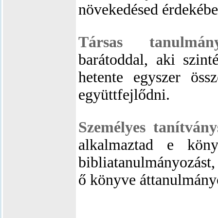
növekedésed érdekébe
Társas tanulmány
barátoddal, aki szin
hetente egyszer össze
együttfejlődni.
Személyes tanítván
alkalmaztad e köny
bibliatanulmányozást,
ő könyve áttanulmány