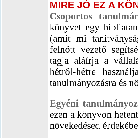
MIRE JÓ EZ A KÖ
Csoportos tanulmán
könyvet egy bibliata
(amit mi tanítványs
felnőtt vezető segít
tagja aláírja a válla
hétről-hétre haszná
tanulmányozásra és n
Egyéni tanulmányoz
ezen a könyvön hetente
növekedésed érdekébe