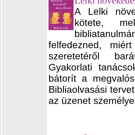
Lelki növekedé
A Lelki növ
kötete, m
bibliatanul
felfedezned, miér
szeretetéről bará
Gyakorlati tanácso
bátorít a megvalós
Bibliaolvasási tervet
az üzenet személyes