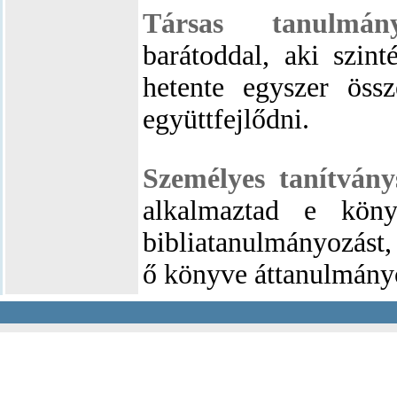
Társas tanulmány
barátoddal, aki szin
hetente egyszer össze
együttfejlődni.
Személyes tanítván
alkalmaztad e köny
bibliatanulmányozást,
ő könyve áttanulmány