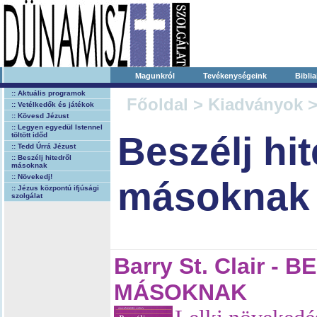
Magunkról
Tevékenységeink
Biblia
:: Aktuális programok
Főoldal
>
Kiadványok
>
:: Vetélkedők és játékok
:: Kövesd Jézust
:: Legyen egyedül Istennel
Beszélj hit
töltött időd
:: Tedd Úrrá Jézust
:: Beszélj hitedről
másoknak
:: Növekedj!
másoknak
:: Jézus központú ifjúsági
szolgálat
Barry St. Clair -
MÁSOKNAK